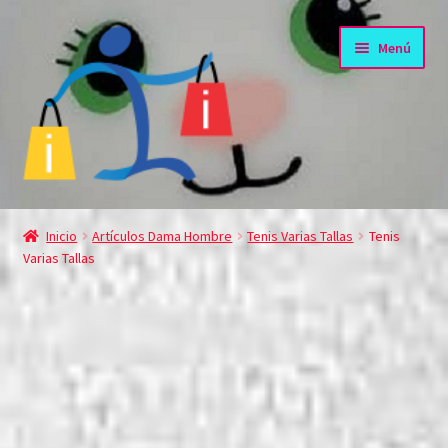
Ir
Ir
Menú
a
al
la
contenido
navegación
» ili «
Inicio
Artículos Dama Hombre
Tenis Varias Tallas
Tenis
Varias Tallas
Comprar
Noticias para Usted…
Comunícate con nosotros
Mi cuenta