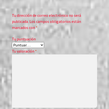
Tu dirección de correo electrónico no será
publicada.
Los campos obligatorios están
marcados con
*
Tu puntuación
Tu valoración
*